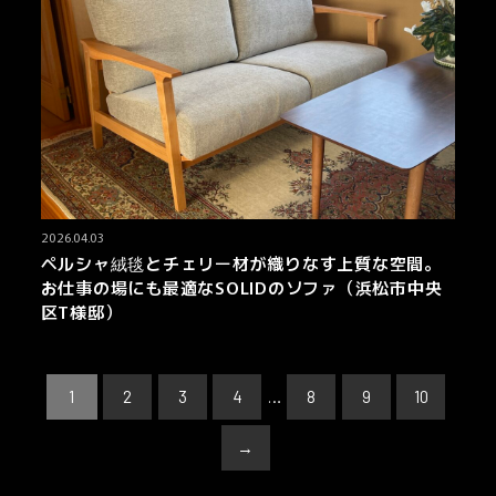
2026.04.03
ペルシャ絨毯とチェリー材が織りなす上質な空間。
お仕事の場にも最適なSOLIDのソファ（浜松市中央
区T様邸）
1
2
3
4
…
8
9
10
→