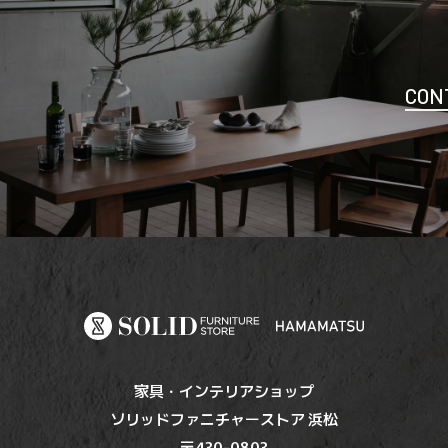
CON
家具・インテリアショップ
ソリッドファニチャーストア 浜松
〒430-0803